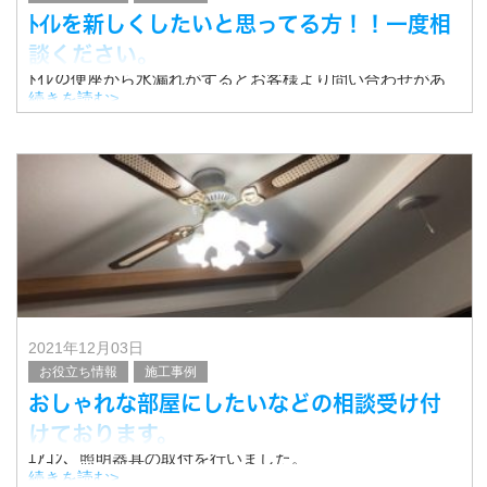
ﾄｲﾚを新しくしたいと思ってる方！！一度相
談ください。
ﾄｲﾚの便座から水漏れがするとお客様より問い合わせがあ
りました。
続きを読む>
点検に行くと便座の側面より漏水が確認されました。
メーカーに便座の後継機種を問い合わせたところ、販売停
止品で後継機種の便座がないﾄｲﾚでした。
2021年12月03日
お役立ち情報
施工事例
おしゃれな部屋にしたいなどの相談受け付
けております。
ｴｱｺﾝ、照明器具の取付を行いました。
続きを読む>