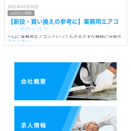
2021年03月02日
お役立ち情報
【新設・買い換えの参考に】業務用エアコ
ンと種類とは？
一口に業務用エアコンといってもさまざまな種類に分類さ
れます。
続きを読む>
それぞれに特徴があり、使用環境や用途に合わせたエアコ
ンを選ぶことが大切です。
ここでは、代表的な業務用エアコンの種類をご紹介させて
いただきます。