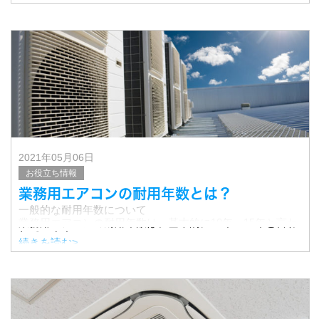
今のﾘﾋﾞﾝｸﾞをおしゃれなﾘﾋﾞﾝｸﾞに変更したいと思っている
方、
照明を交換するだけで雰囲気が変わりますよー！！！
2021年05月06日
お役立ち情報
業務用エアコンの耐用年数とは？
一般的な耐用年数について
業務用エアコンの耐用年数は、基本的に10年～15年と言わ
れています。
続きを読む>
しかし、これはあくまでも目安です。
稼働率、使用する環境、メンテナンス状況により、大きく
変わります。
長く使用