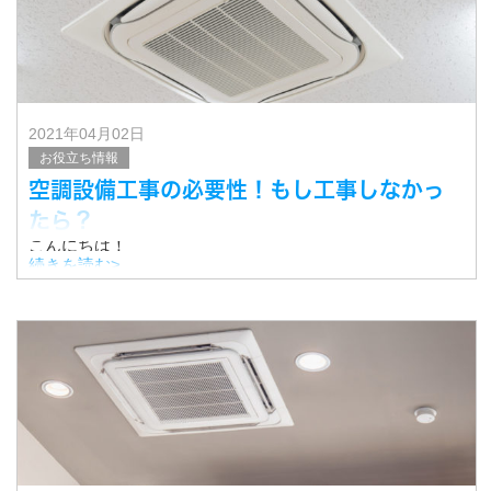
2021年04月02日
お役立ち情報
空調設備工事の必要性！もし工事しなかっ
たら？
こんにちは！
岐阜市で空調設備工事を行なっております河合冷熱有限会
続きを読む>
社です。
今回は、空調設備工事の重要性についてお話します。
■空調設備工事とは？
空調設備工事とは、空調設備の取り付けや配管工